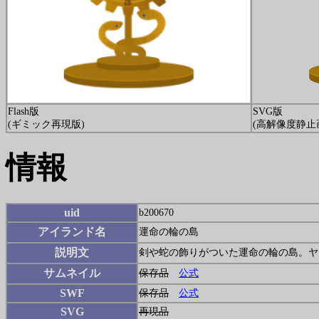
Flash版
SVG版
(ギミック再現版)
(高解像度静止
情報
uid
b200670
アイランド名
運命の輪の島
説明文
剣や蛇の飾りがついた運命の輪の島。ヤミ
サムネイル
保存品
公式
SWF
保存品
公式
SVG
再現品