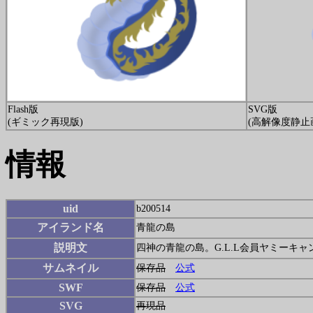
Flash版
SVG版
(ギミック再現版)
(高解像度静止
情報
uid
b200514
アイランド名
青龍の島
説明文
四神の青龍の島。G.L.L会員ヤミーキャ
サムネイル
保存品
公式
SWF
保存品
公式
SVG
再現品