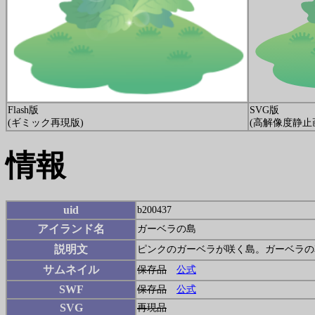
Flash版
SVG版
(ギミック再現版)
(高解像度静止
情報
uid
b200437
アイランド名
ガーベラの島
説明文
ピンクのガーベラが咲く島。ガーベラの
サムネイル
保存品
公式
SWF
保存品
公式
SVG
再現品