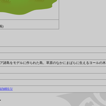
画)
ア諸島をモデルに作られた島。草原のなかにまばらに生えるヨールの木
il/b001/1/
け