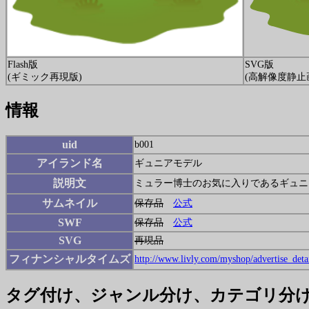
Flash版
SVG版
(ギミック再現版)
(高解像度静止
情報
uid
b001
アイランド名
ギュニアモデル
説明文
ミュラー博士のお気に入りであるギュニ
サムネイル
保存品
公式
SWF
保存品
公式
SVG
再現品
フィナンシャルタイムズ
http://www.livly.com/myshop/advertise_deta
タグ付け、ジャンル分け、カテゴリ分